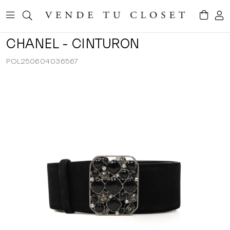
CHANEL - CINTURON
POL250604036567